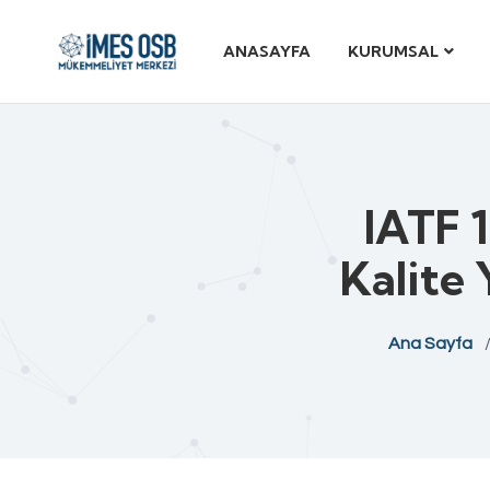
ANASAYFA
KURUMSAL
IATF 
Kalite 
Ana Sayfa