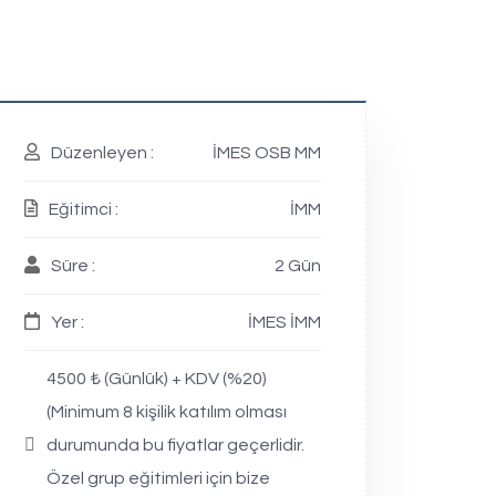
Düzenleyen :
İMES OSB MM
Eğitimci :
İMM
Süre :
2 Gün
Yer :
İMES İMM
4500 ₺ (Günlük) + KDV (%20)
(Minimum 8 kişilik katılım olması
durumunda bu fiyatlar geçerlidir.
Özel grup eğitimleri için bize