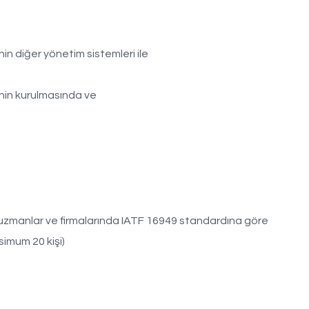
in diğer yönetim sistemleri ile
’nin kurulmasında ve
 uzmanlar ve firmalarında IATF 16949 standardına göre
simum 20 kişi)