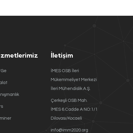
izmetlerimiz
İletişim
/Ge
İMES OSB İleri
Mükemmeliyet Merkezi
alat
İleri Mühendislik A.Ş.
nışmanlık
Çerkeşli OSB Mah.
rs
İMES 6.Cadde A NO:1/1
miner
Dilovası/Kocaeli
info@imm2020.org