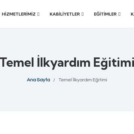
HİZMETLERİMİZ
KABİLİYETLER
EĞİTİMLER
K
Temel İlkyardım Eğitim
Ana Sayfa
/
Temel İlkyardım Eğitimi