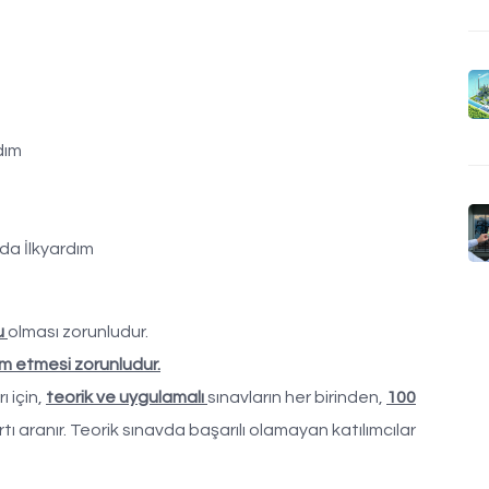
dım
da İlkyardım
u
olması zorunludur.
 etmesi zorunludur.
ı için,
teorik ve uygulamalı
sınavların her birinden,
100
rtı aranır. Teorik sınavda başarılı olamayan katılımcılar