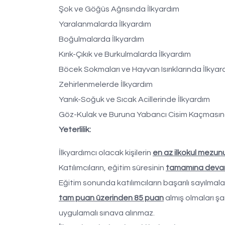
Şok ve Göğüs Ağrısında İlkyardım
Yaralanmalarda İlkyardım
Boğulmalarda İlkyardım
Kırık-Çıkık ve Burkulmalarda İlkyardım
Böcek Sokmaları ve Hayvan Isırıklarında İlkyar
Zehirlenmelerde İlkyardım
Yanık-Soğuk ve Sıcak Acillerinde İlkyardım
Göz-Kulak ve Buruna Yabancı Cisim Kaçmasın
Yeterlilik:
İlkyardımcı olacak kişilerin
en az ilkokul mezun
Katılımcıların, eğitim süresinin
tamamına devam
Eğitim sonunda katılımcıların başarılı sayılmalar
tam puan üzerinden 85 puan
almış olmaları şa
uygulamalı sınava alınmaz.