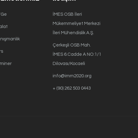
/Ge
İMES OSB İleri
Mükemmeliyet Merkezi
alat
İleri Mühendislik A.Ş.
nışmanlık
Çerkeşli OSB Mah.
rs
İMES 6.Cadde A NO:1/1
miner
Dilovası/Kocaeli
info@imm2020.org
+ (90) 262 503 0443