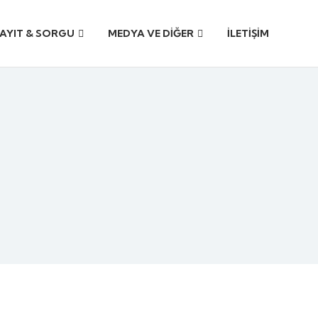
AYIT & SORGU
MEDYA VE DİĞER
İLETİŞİM
i