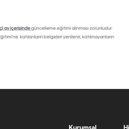
ç) ay içerisinde
güncelleme eğitimi alınması zorunludur.
ğitimi’ne katılanların belgeleri yenilenir, katılmayanların
Kurumsal
H