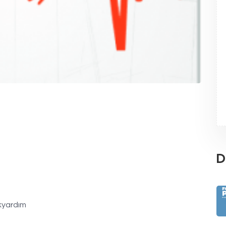
D
lkyardım