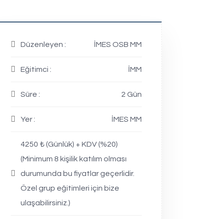
Düzenleyen :
İMES OSB MM
Eğitimci :
İMM
Süre :
2 Gün
Yer :
İMES MM
4250 ₺ (Günlük) + KDV (%20)
(Minimum 8 kişilik katılım olması
durumunda bu fiyatlar geçerlidir.
Özel grup eğitimleri için bize
ulaşabilirsiniz.)