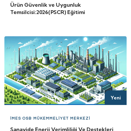
Ürün Güvenlik ve Uygunluk
Temsilcisi:2026(PSCR) Eğitimi
Yeni
İMES OSB MÜKEMMELİYET MERKEZİ
Sanayide Enerji Verimliliği Ve Destekleri