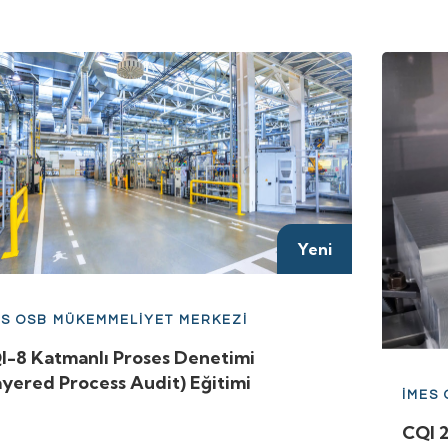
Yeni
ES OSB MÜKEMMELİYET MERKEZİ
I-8 Katmanlı Proses Denetimi
ayered Process Audit) Eğitimi
İMES
CQI 2