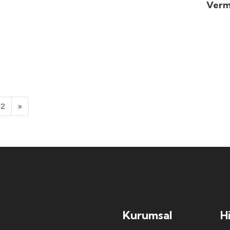
Verm
2
»
Kurumsal
H