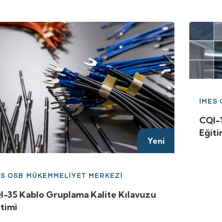
İMES
CQI-
Eğiti
Yeni
ES OSB MÜKEMMELİYET MERKEZİ
I-35 Kablo Gruplama Kalite Kılavuzu
itimi