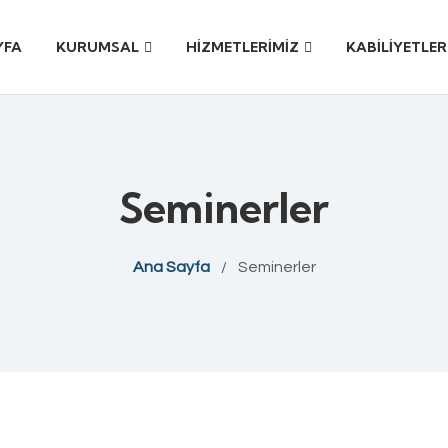
YFA
KURUMSAL
HİZMETLERİMİZ
KABİLİYETLER
Seminerler
Ana Sayfa
/
Seminerler