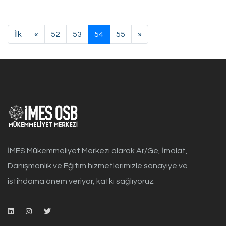
İlk
«
52
53
54
55
»
İMES Mükemmeliyet Merkezi olarak Ar/Ge, İmalat,
Danışmanlık ve Eğitim hizmetlerimizle sanayiye ve
istihdama önem veriyor, katkı sağlıyoruz.