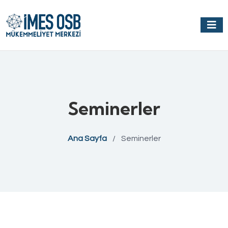
Seminerler
Ana Sayfa
/
Seminerler